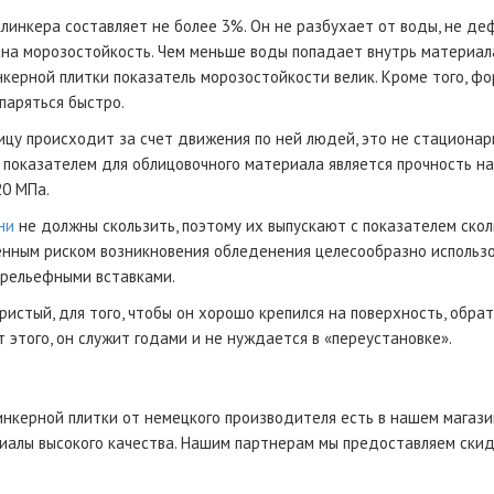
линкера составляет не более 3%. Он не разбухает от воды, не де
ана морозостойкость. Чем меньше воды попадает внутрь материал
нкерной плитки показатель морозостойкости велик. Кроме того, ф
паряться быстро.
ицу происходит за счет движения по ней людей, это не стационарн
показателем для облицовочного материала является прочность на 
20 МПа.
ни
не должны скользить, поэтому их выпускают с показателем скол
енным риском возникновения обледенения целесообразно использо
рельефными вставками.
истый, для того, чтобы он хорошо крепился на поверхность, обр
т этого, он служит годами и не нуждается в «переустановке».
нкерной плитки от немецкого производителя есть в нашем магази
иалы высокого качества. Нашим партнерам мы предоставляем скид