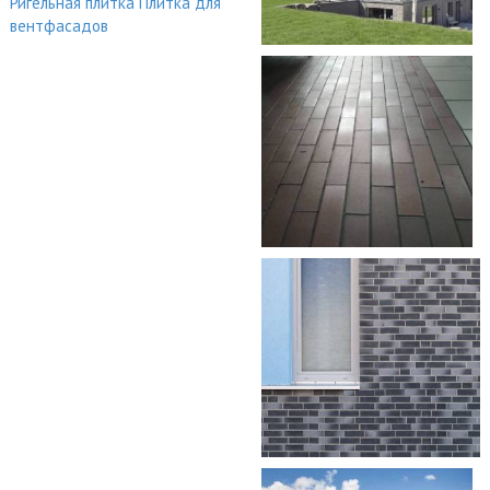
Ригельная плитка
Плитка для
вентфасадов