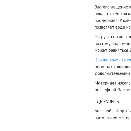
Влагопоглощение к
показателем связ
промерзает. У кли
позволяет воде ис
Нагрузка на лестн
поэтому значимым 
может равняться 
Клинкерные ступе
регионах с повыш
дополнительными 
Материал низкопор
рельефной. За сче
ГДЕ КУПИТЬ
Большой выбор кли
предлагаем матер